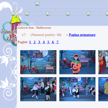
Galerie foto - Halloween
1/7 (Numarul pozelor: 68)
»
Pagina urmatoare
Pagini:
1
2
3
4
5
6
7