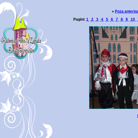
»
Poza anterio
Pagini:
1
2
3
4
5
6
7
8
9
10